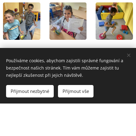
Používáme cookies, abychom zajistili správné fungování a
bezpečnost našich stránek. Tím vám můžeme zajistit tu
nejlepší zkušenost při jejich návštěvě.
Přijmout nezbytné
Přijmout vše